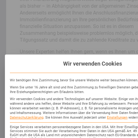
als bisher – in Abhängigkeit von der allgemeinen Zins
Andererseits ermöglicht Ihnen die Anschlussfinanzierun
Immobilienfinanzierung an Ihre persönlichen Bedürfnis
finanzielle Situation anzupassen. So ist es in diesem
Zusammenhang beispielsweise problemlos möglich, 
Tilgungssatz und damit die zu zahlende Kreditrate zu 
Unsere Experten helfen Ihnen gern, wenn es Ihnen um 
maßgeschneiderte Gestaltung Ihrer Anschlussfinanzie
Wir verwenden Cookies
Wir passen Ihr Finanzierungspaket exakt auf Ihre Bedü
und greifen dabei auf
Angebote von mehr als 400 deu
Finanzierungspartnern
zurück. Das bringt deutliche Ko
Wir benötigen Ihre Zustimmung, bevor Sie unsere Website weiter besuchen können
für Sie mit sich.
Wenn Sie unter 16 Jahre alt sind und Ihre Zustimmung zu freiwilligen Diensten ge
Ihre Erziehungsberechtigten um Erlaubnis bitten.
Kontaktieren Sie uns unverbindlich!
Wir verwenden Cookies und andere Technologien auf unserer Website. Einige von ihn
während andere uns helfen, diese Website und Ihre Erfahrung zu verbessern.
Perso
können verarbeitet werden (z. B. IP-Adressen), z. B. für personalisierte Anzeigen un
und Inhaltsmessung.
Weitere Informationen über die Verwendung Ihrer Daten finden
Datenschutzerklärung
.
Sie können Ihre Auswahl jederzeit unter
Einstellungen
widerr
Einige Services verarbeiten personenbezogene Daten in den USA. Mit Ihrer Einwillig
Services stimmen Sie auch der Verarbeitung Ihrer Daten in den USA gemäß Art. 49 (
EuGH stuft die USA als Land mit unzureichendem Datenschutz nach EU-Standards e