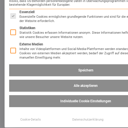
Risiko, dass US-Behörden personenbezogene Daten in Überwachungsprogrammen ve
bestehende Klagemöglichkeit für Europäer.
Es folgt eine Liste der Service-Gruppen, für die eine Einwil
Essenziell
Essenzielle Cookies ermöglichen grundlegende Funktionen und sind für die 
der Website erforderlich.
Statistiken
Statistik Cookies erfassen Informationen anonym. Diese Informationen helf
wie unsere Besucher unsere Website nutzen.
Externe Medien
Inhalte von Videoplattformen und Social-Media-Plattformen werden standar
Cookies von externen Medien akzeptiert werden, bedarf der Zugriff auf diese
manuellen Einwilligung mehr.
Speichern
Alle akzeptieren
Individuelle Cookie Einstellungen
Cookie-Details
Datenschutzerklärung